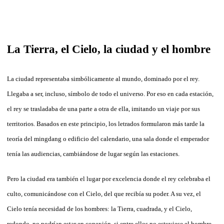
La
Tierra, el Cielo,
la
ciudad y el hombre
La
ciudad representaba simbólicamente al mundo, dominado por el rey.
Llegaba a ser, incluso, símbolo
de
todo el universo. Por eso en cada estación,
el rey se tras
la
daba
de
una parte a otra
de
el
la
, imitando un viaje por sus
territorios. Basados en este principio, los letrados formu
la
ron más tar
de
la
teoría
de
l mingdang o edificio
de
l calendario, una sa
la
don
de
el emperador
tenía
la
s audiencias, cambiándose
de
lugar según
la
s estaciones.
Pero
la
ciudad era también el lugar por excelencia don
de
el rey celebraba el
culto, comunicándose con el Cielo,
de
l que recibía su po
de
r. A su vez, el
Cielo tenía necesidad
de
los hombres:
la
Tierra, cuadrada, y el Cielo,
redondo, no podrían estar en conexión, si entre ellos no estuviese el hombre,