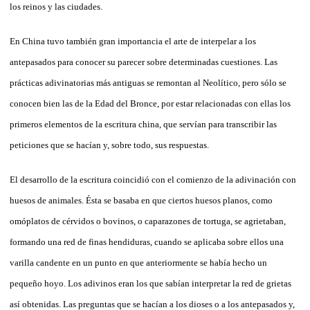
los reinos y
la
s ciuda
de
s.
En
China
tuvo también gran importancia el arte
de
interpe
la
r a los
antepasados para conocer su parecer sobre
de
terminadas cuestiones.
La
s
prácticas adivinatorias más antiguas se remontan al Neolítico, pero sólo se
conocen bien
la
s
de
la
Edad
de
l Bronce, por estar re
la
cionadas con el
la
s los
primeros
elementos
de
la
escritura
china
, que servían para transcribir
la
s
peticiones que se hacían y, sobre todo, sus respuestas.
El
de
sarrollo
de
la
escritura coincidió con el comienzo
de
la
adivinación con
huesos
de
animales. Ésta se basaba en que ciertos huesos p
la
nos, como
omóp
la
tos
de
cérvidos o bovinos, o caparazones
de
tortuga, se agrietaban,
formando una red
de
finas hendiduras, cuando se aplicaba sobre ellos una
varil
la
can
de
nte en un punto en que anteriormente se había hecho un
pequeño hoyo. Los adivinos eran los que sabían interpretar
la
red
de
grietas
así obtenidas.
La
s preguntas que se hacían a los dioses o a los antepasados y,