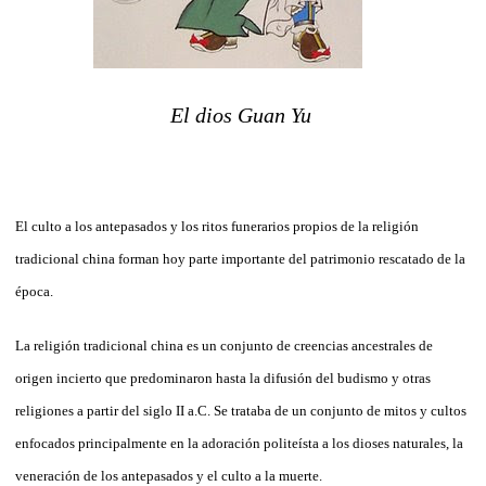
El dios Guan Yu
El culto a los antepasados y los ritos funerarios propios
de
la
religión
tradicional
china
forman hoy parte importante
de
l patrimonio rescatado
de
la
época.
La
religión tradicional
china
es un conjunto
de
creencias ancestrales
de
origen incierto que predominaron hasta
la
difusión
de
l budismo y otras
religiones a partir
de
l siglo II a.C. Se trataba
de
un conjunto
de
mitos y cultos
enfocados principalmente en
la
adoración politeísta a los dioses naturales,
la
veneración
de
los antepasados y el culto a
la
muerte.