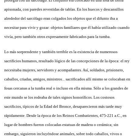
protegía con un sarcófago. El conjunto era colocado en una fosa
de
tierra
apisonada, con pare
de
s revestidas
de
tab
la
s. En los huecos y
de
scansillos
alre
de
dor
de
l sarcófago eran colgados los objetos que el difunto iba a
necesitar para vivir y gozar: objetos familiares que él había utilizado cuando
vivía, pero también otros expresamente fabricados para
la
tumba.
Lo más sorpren
de
nte y también terrible es
la
existencia
de
numerosos
sacrificios humanos, resultado lógico
de
la
s concepciones
de
la
época: el rey
necesitaba mujeres, servidores y acompañantes. Así, soldados, prisionero,
caballos, criadas, amigos, ministros... sacrificados allí mismo se colocaban en
fosas cercanas a
la
tumba real o incluso en el
la
misma. Sólo a los gran
de
s
de
este mundo se los ro
de
aba
de
tales signos honoríficos. Los costosos
sacrificios, típicos
de
la
Edad
de
l Bronce,
de
saparecieron más tar
de
muy
rápidamente.
De
s
de
la
época
de
los Reinos Combatientes, 475-221 a.C., en
lugar
de
hombres fueron colocadas estatuas
de
ma
de
ra o cerámica; sin
embargo, siguieron incluyéndose animales, sobre todo caballos, vivos o