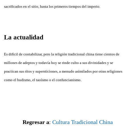
sacrificados en el sitio, hasta los primeros tiempos
de
l imperio.
La
actualidad
Es difícil
de
contabilizar, pero
la
religión tradicional
china
tiene cientos
de
millones
de
a
de
ptos y todavía hoy se rin
de
culto a sus divinida
de
s y se
practican sus ritos y supersticiones, a menudo asimi
la
dos por otras religiones
como el budismo, el taoísmo o el confuncianismo.
Regresar a
:
Cultura
Tradicional China