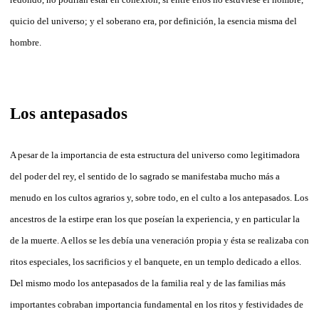
quicio
de
l universo; y el soberano era, por
de
finición,
la
esencia misma
de
l
hombre.
Los antepasados
A pesar
de
la
importancia
de
esta estructura
de
l universo como legitimadora
de
l po
de
r
de
l rey, el sentido
de
lo sagrado se manifestaba mucho más a
menudo en los cultos agrarios y, sobre todo, en el culto a los antepasados. Los
ancestros
de
la
estirpe eran los que poseían
la
experiencia, y en particu
la
r
la
de
la
muerte. A ellos se les
de
bía una veneración propia y ésta se realizaba con
ritos especiales, los sacrificios y el banquete, en un templo
de
dicado a ellos.
De
l mismo modo los antepasados
de
la
familia real y
de
la
s familias más
importantes cobraban importancia fundamental en los ritos y festivida
de
s
de