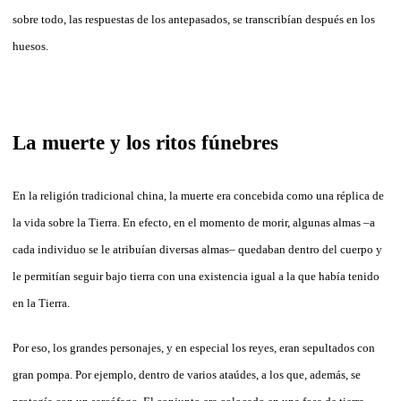
sobre todo,
la
s respuestas
de
los antepasados, se transcribían
de
spués en los
huesos.
La
muerte y los ritos fúnebres
En
la
religión tradicional
china
,
la
muerte era concebida como una réplica
de
la
vida sobre
la
Tierra. En efecto, en el momento
de
morir, algunas almas –a
cada individuo se le atribuían diversas almas– quedaban
de
ntro
de
l cuerpo y
le permitían seguir bajo tierra con una existencia igual a
la
que había tenido
en
la
Tierra.
Por eso, los gran
de
s personajes, y en especial los reyes, eran sepultados con
gran pompa. Por ejemplo,
de
ntro
de
varios ataú
de
s, a los que, a
de
más, se